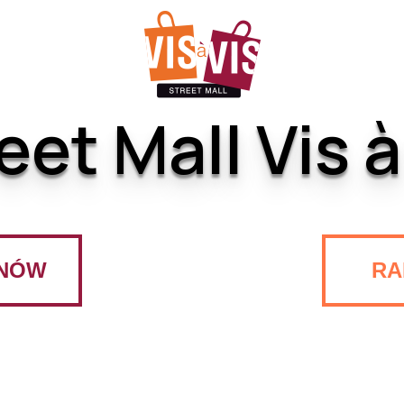
eet Mall Vis à
NÓW
ŁÓDŹ
RA