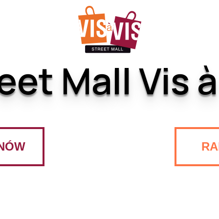
eet Mall Vis à
NÓW
ŁÓDŹ
RA